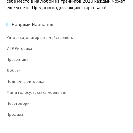
себе место в на любой из тренингов 2020 каждый может
еще успеть! Предновогодняя акцию стартовала!
Напрями Навчання
Риторика, ораторська майстерність
V.I.P Риторика
Презентації
Дебати
Політична риторика
Магія голосу, техніка мовлення
Переговори
Продажі