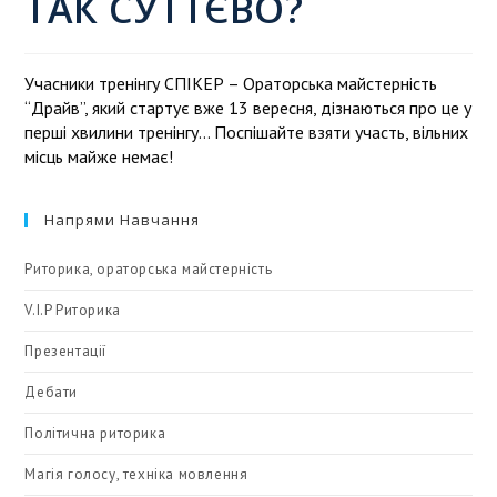
ТАК СУТТЄВО?
Учасники тренінгу СПІКЕР – Ораторська майстерність
“Драйв”, який стартує вже 13 вересня, дізнаються про це у
перші хвилини тренінгу… Поспішайте взяти участь, вільних
місць майже немає!
Напрями Навчання
Риторика, ораторська майстерність
V.I.P Риторика
Презентації
Дебати
Політична риторика
Магія голосу, техніка мовлення