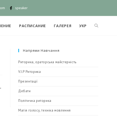
com
speaker
ЧЕНИЕ
РАСПИСАНИЕ
ГАЛЕРЕЯ
УКР
Напрями Навчання
Риторика, ораторська майстерність
V.I.P Риторика
Презентації
–
Дебати
Політична риторика
Магія голосу, техніка мовлення