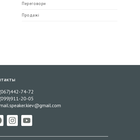
Переговори
Продажі
нтакты
(067)442-74-72
(099)911-20-05
mail.speaker.kiev@gmail.com​