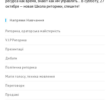
ресурса как время, знают как им управлять… В субботу, 27
октября — новая Школа риторики, спешите!
Напрями Навчання
Риторика, ораторська майстерність
V.I.P Риторика
Презентації
Дебати
Політична риторика
Магія голосу, техніка мовлення
Переговори
Продажі