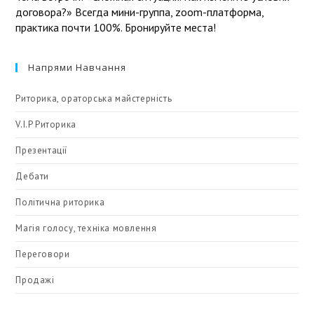
договора?» Всегда мини-группа, zoom-платформа,
практика почти 100%. Бронируйте места!
Напрями Навчання
Риторика, ораторська майстерність
V.I.P Риторика
Презентації
Дебати
Політична риторика
Магія голосу, техніка мовлення
Переговори
Продажі