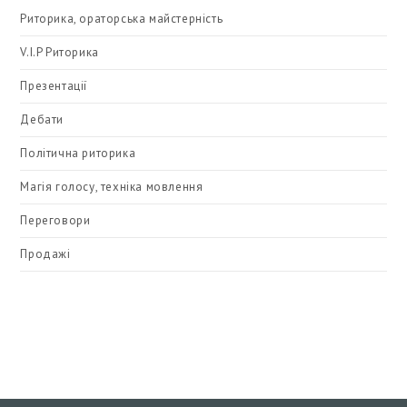
Риторика, ораторська майстерність
V.I.P Риторика
Презентації
Дебати
Політична риторика
Магія голосу, техніка мовлення
Переговори
Продажі