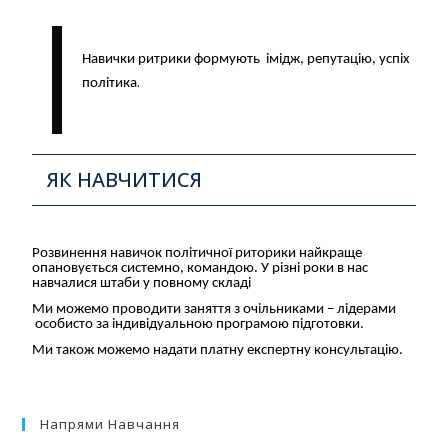
Навички ритрики формують імідж, репутацію, успіх
.
політика
ЯК НАВЧИТИСЯ
Розвинення навичок політичної риторики найкраще
опановується системно, командою
.
У різні роки в нас
навчалися штаби у повному складі
Ми можемо проводити заняття з
очільниками –
лідерами
особисто за
індивідуальною програмою підготовки.
Ми також можемо надати платну
експертну
консультацію.
Напрями Навчання