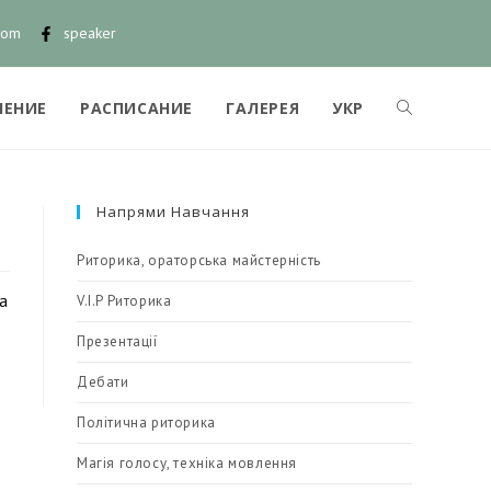
com
speaker
ЧЕНИЕ
РАСПИСАНИЕ
ГАЛЕРЕЯ
УКР
Напрями Навчання
Риторика, ораторська майстерність
а
V.I.P Риторика
Презентації
Дебати
Політична риторика
Магія голосу, техніка мовлення