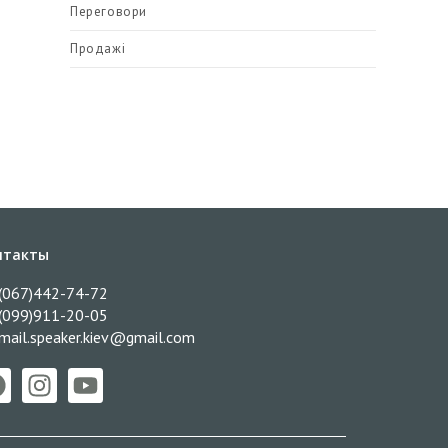
Переговори
Продажі
нтакты
(067)442-74-72
(099)911-20-05
mail.speaker.kiev@gmail.com​