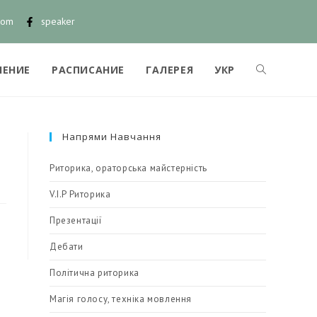
com
speaker
ЧЕНИЕ
РАСПИСАНИЕ
ГАЛЕРЕЯ
УКР
Напрями Навчання
Риторика, ораторська майстерність
V.I.P Риторика
Презентації
Дебати
Політична риторика
Магія голосу, техніка мовлення