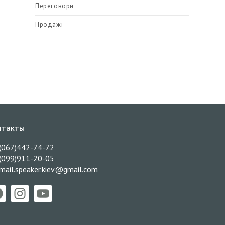
Переговори
Продажі
нтакты
(067)442-74-72
(099)911-20-05
mail.speaker.kiev@gmail.com​