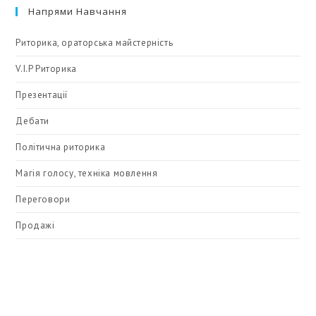
Напрями Навчання
Риторика, ораторська майстерність
V.I.P Риторика
Презентації
Дебати
Політична риторика
Магія голосу, техніка мовлення
Переговори
Продажі