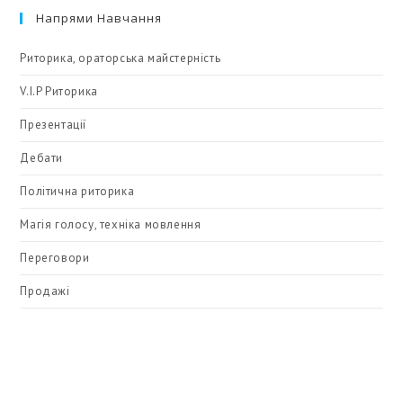
Напрями Навчання
Риторика, ораторська майстерність
V.I.P Риторика
Презентації
Дебати
Політична риторика
Магія голосу, техніка мовлення
Переговори
Продажі