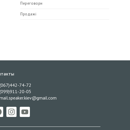
Переговори
Продажі
нтакты
(067)442-74-72
(099)911-20-05
mail.speaker.kiev@gmail.com​