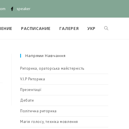
com
speaker
ЧЕНИЕ
РАСПИСАНИЕ
ГАЛЕРЕЯ
УКР
Напрями Навчання
Риторика, ораторська майстерність
V.I.P Риторика
Презентації
Дебати
Політична риторика
Магія голосу, техніка мовлення