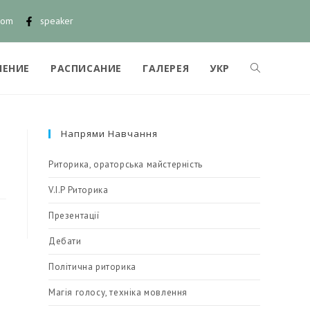
com
speaker
ЧЕНИЕ
РАСПИСАНИЕ
ГАЛЕРЕЯ
УКР
Напрями Навчання
Риторика, ораторська майстерність
V.I.P Риторика
Презентації
Дебати
Політична риторика
Магія голосу, техніка мовлення