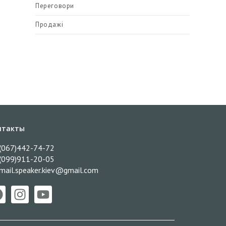
Переговори
Продажі
нтакты
(067)442-74-72
(099)911-20-05
mail.speaker.kiev@gmail.com​