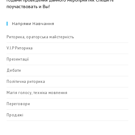
поучаствовать и Вы!
Напрями Навчання
Риторика, ораторська майстерність
V.I.P Риторика
Презентації
Дебати
Політична риторика
Магія голосу, техніка мовлення
Переговори
Продажі