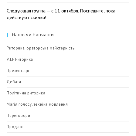
Следующая группа — с 11 октября. Поспешите, пока
действуют скидки!
Напрями Навчання
Риторика, ораторська майстерність
V.I.P Риторика
Презентації
Дебати
Політична риторика
Магія голосу, техніка мовлення
Переговори
Продажі