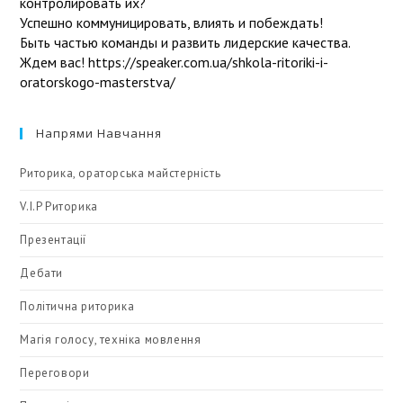
контролировать их?
Успешно коммуницировать, влиять и побеждать!
Быть частью команды и развить лидерские качества.
Ждем вас! https://speaker.com.ua/shkola-ritoriki-i-
oratorskogo-masterstva/
Напрями Навчання
Риторика, ораторська майстерність
V.I.P Риторика
Презентації
Дебати
Політична риторика
Магія голосу, техніка мовлення
Переговори