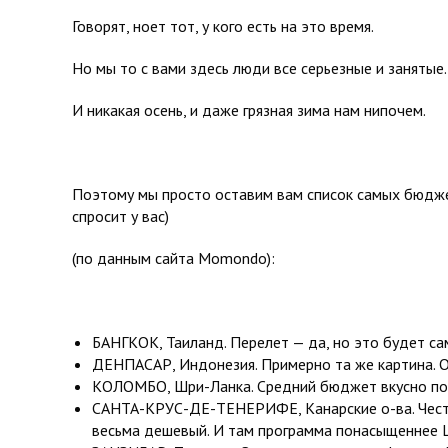
Говорят, ноет тот, у кого есть на это время.
Но мы то с вами здесь люди все серьезные и занятые.
И никакая осень, и даже грязная зима нам нипочем.
Поэтому мы просто оставим вам список самых бюджет
спросит у вас)
(по данным сайта Momondo):
БАНГКОК, Таиланд. Перелет — да, но это будет са
ДЕНПАСАР, Индонезия. Примерно та же картина. От
КОЛОМБО, Шри-Ланка. Средний бюджет вкусно поес
САНТА-КРУС-ДЕ-ТЕНЕРИФЕ, Канарские о-ва. Честн
весьма дешевый. И там программа понасыщеннее 