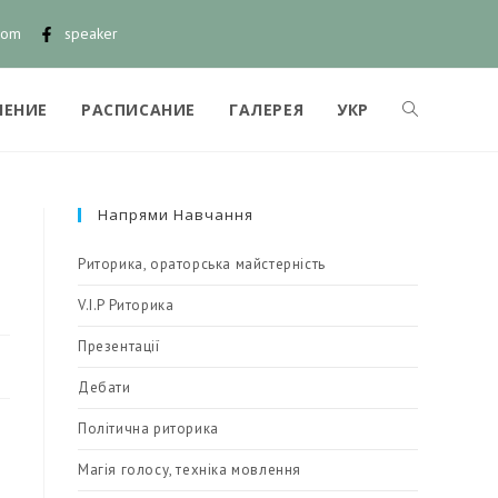
com
speaker
ЧЕНИЕ
РАСПИСАНИЕ
ГАЛЕРЕЯ
УКР
Напрями Навчання
Риторика, ораторська майстерність
V.I.P Риторика
Презентації
Дебати
Політична риторика
Магія голосу, техніка мовлення