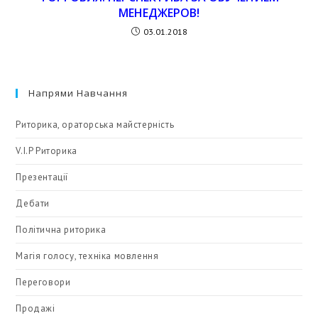
МЕНЕДЖЕРОВ!
03.01.2018
Напрями Навчання
Риторика, ораторська майстерність
V.I.P Риторика
Презентації
Дебати
Політична риторика
Магія голосу, техніка мовлення
Переговори
Продажі