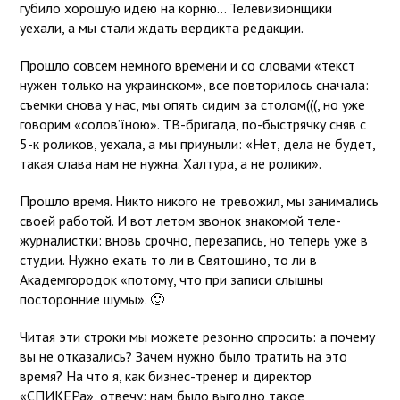
губило хорошую идею на корню… Телевизионщики
уехали, а мы стали ждать вердикта редакции.
Прошло совсем немного времени и со словами «текст
нужен только на украинском», все повторилось сначала:
съемки снова у нас, мы опять сидим за столом(((, но уже
говорим «солов’їною». ТВ-бригада, по-быстрячку сняв с
5-к роликов, уехала, а мы приуныли: «Нет, дела не будет,
такая слава нам не нужна. Халтура, а не ролики».
Прошло время. Никто никого не тревожил, мы занимались
своей работой. И вот летом звонок знакомой теле-
журналистки: вновь срочно, перезапись, но теперь уже в
студии. Нужно ехать то ли в Святошино, то ли в
Академгородок «потому, что при записи слышны
посторонние шумы».
🙂
Читая эти строки мы можете резонно спросить: а почему
вы не отказались? Зачем нужно было тратить на это
время? На что я, как бизнес-тренер и директор
«СПИКЕРа», отвечу: нам было выгодно такое