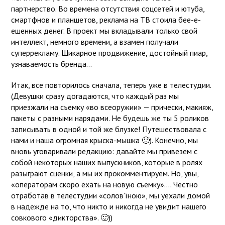
партнерство. Во времена отсутствия соцсетей и ютуба,
смартфнов и планшетов, реклама на ТВ стоила бее-е-
ешенных денег. В проект мы вкладывали только свой
интеллект, немного времени, а взамен получали
суперрекламу. Шикарное продвижение, достойный пиар,
узнаваемость бренда…
Итак, все повторилось сначала, теперь уже в телестудии.
(Девушки сразу догадаются, что каждый раз мы
приезжали на съемку «во всеоружии» — прически, макияж,
пакеты с разными нарядами. Не будешь же ты 5 роликов
записывать в одной и той же блузке! Путешествовала с
нами и наша огромная крыска-мышка
🙂
). Конечно, мы
вновь уговаривали редакцию: давайте мы привезем с
собой некоторых наших выпускников, которые в ролях
разыграют сценки, а мы их прокомментируем. Но, увы,
«операторам скоро ехать на новую съемку»…. Честно
отработав в телестудии «солов’їною», мы уехали домой
в надежде на то, что никто и никогда не увидит нашего
совкового «дикторства».
🙂
))