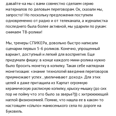
давайте-ка мы с вами совместно сделаем серию
материалов по деловым переговорам. Ок, сказали мы,
запросто! Но поскольку предложения поступили
одновременно от радио и от телеканала, а журналистка
последнего была более активной, мы ударили по рукам:
снимаем ТВ-ролики!
Мы, тренеры СПИКЕРа, довольно быстро написали
сценарии первых 5-6 роликов. Конечно, упрощенный
вариант, доступный и легкий для восприятия. Еще
придумали фишку: в конце каждого мини-ролика нужно
было бросить монетку в копилку. Такая себе наглядная
монетизация: «знание технологий введения переговоров
приумножают успех , увеличивают доход». Для этих
целей я даже притащила из Карпат огромную
керамическую расписную копилку, крыску-мышку (до сих
пор не пойму что это было за зверье?))) с хитрюююющей
наглой физиономией. Помню, что нашла ее в каком-то
настоящем «сільпо» манюсенького села по дороге на
Буковель.