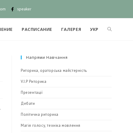
com
speaker
ЧЕНИЕ
РАСПИСАНИЕ
ГАЛЕРЕЯ
УКР
Напрями Навчання
Риторика, ораторська майстерність
V.I.P Риторика
Презентації
Дебати
.
Політична риторика
Магія голосу, техніка мовлення