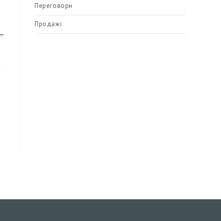
Переговори
Продажі
 —