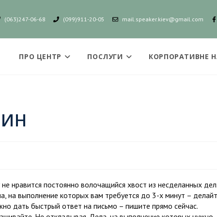
(063)247-06-68
(099)911-20-05
mail.speaker.kiev@gmail.com
ПРО ЦЕНТР
ПОСЛУГИ
КОРПОРАТИВНЕ 
ЛИН
у не нравится постоянно волочащийся хвост из несделанных дел
а, на выполнение которых вам требуется до 3-х минут – делай
жно дать быстрый ответ на письмо – пишите прямо сейчас.
спрашивайте. Не откладывая. Дела, на выполнение которых нужно