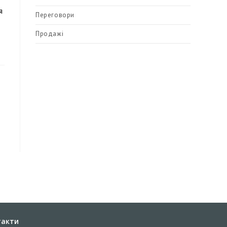
я
Переговори
Продажі
такти