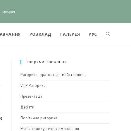
speaker
НАВЧАННЯ
РОЗКЛАД
ГАЛЕРЕЯ
РУС
Напрями Навчання
Риторика, ораторська майстерність
V.I.P Риторика
Презентації
Дебати
.
те
Політична риторика
Магія голосу, техніка мовлення