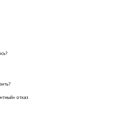
ось?
рить?
антный» отказ