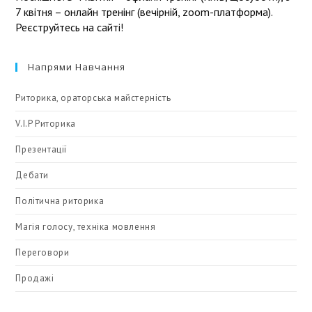
7 квітня – онлайн тренінг (вечірній, zoom-платформа).
Реєструйтесь на сайті!
Напрями Навчання
Риторика, ораторська майстерність
V.I.P Риторика
Презентації
Дебати
Політична риторика
Магія голосу, техніка мовлення
Переговори
Продажі