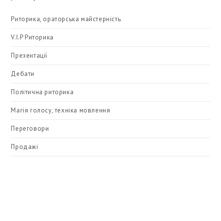
Риторика, ораторська майстерність
V.I.P Риторика
Презентації
Дебати
Політична риторика
Магія голосу, техніка мовлення
Переговори
Продажі