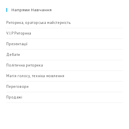
Напрями Навчання
Риторика, ораторська майстерність
V.I.P Риторика
Презентації
Дебати
Політична риторика
Магія голосу, техніка мовлення
Переговори
Продажі