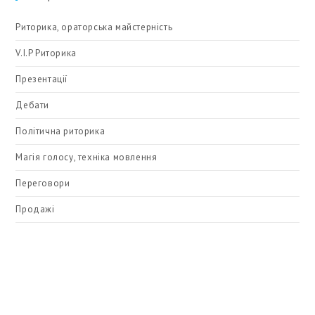
Риторика, ораторська майстерність
V.I.P Риторика
Презентації
Дебати
Політична риторика
Магія голосу, техніка мовлення
Переговори
Продажі