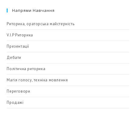
Напрями Навчання
Риторика, ораторська майстерність
V.I.P Риторика
Презентації
Дебати
Політична риторика
Магія голосу, техніка мовлення
Переговори
Продажі