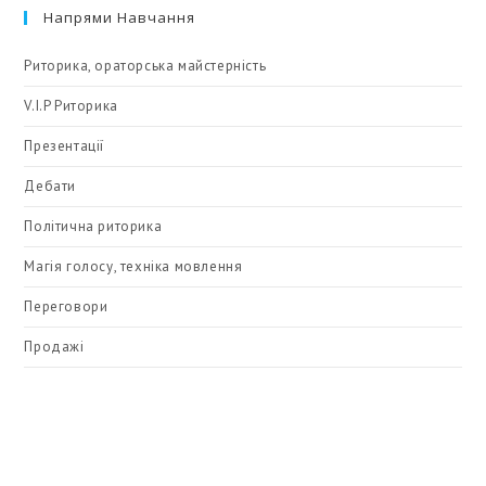
Напрями Навчання
Риторика, ораторська майстерність
V.I.P Риторика
Презентації
Дебати
Політична риторика
Магія голосу, техніка мовлення
Переговори
Продажі