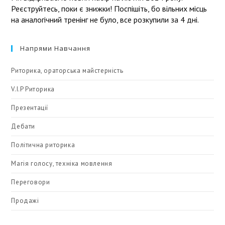
Реєструйтесь, поки є знижки! Поспішіть, бо вільних місць
на аналогічний тренінг не було, все розкупили за 4 дні.
Напрями Навчання
Риторика, ораторська майстерність
V.I.P Риторика
Презентації
Дебати
Політична риторика
Магія голосу, техніка мовлення
Переговори
Продажі