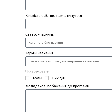
Кількість осіб, що навчатимуться
Статус учасників
Термін навчання
Час навчання:
Будні
Вихідні
Додадткові побажання до програми