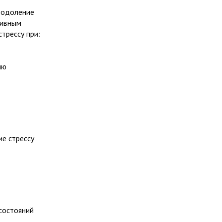
реодоление
тивным
трессу при:
ию
е стрессу
состояний