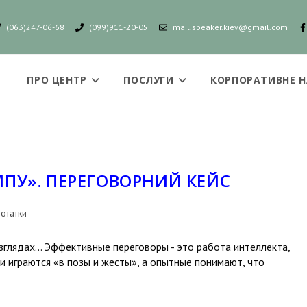
(063)247-06-68
(099)911-20-05
mail.speaker.kiev@gmail.com
ПРО ЦЕНТР
ПОСЛУГИ
КОРПОРАТИВНЕ 
МПУ». ПЕРЕГОВОРНИЙ КЕЙС
отатки
зглядах... Эффективные переговоры - это работа интеллекта,
и играются «в позы и жесты», а опытные понимают, что