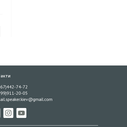
такти
067)442-74-72
099)911-20-05
ail.speaker.kiev@gmail.com​