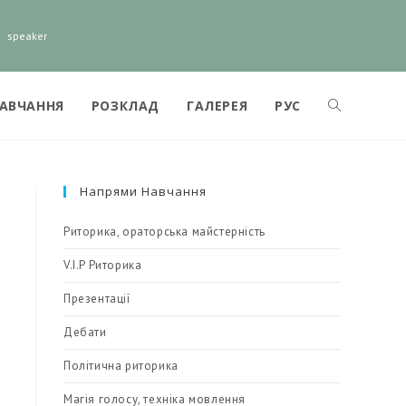
speaker
НАВЧАННЯ
РОЗКЛАД
ГАЛЕРЕЯ
РУС
Напрями Навчання
Риторика, ораторська майстерність
V.I.P Риторика
Презентації
Дебати
Політична риторика
Магія голосу, техніка мовлення