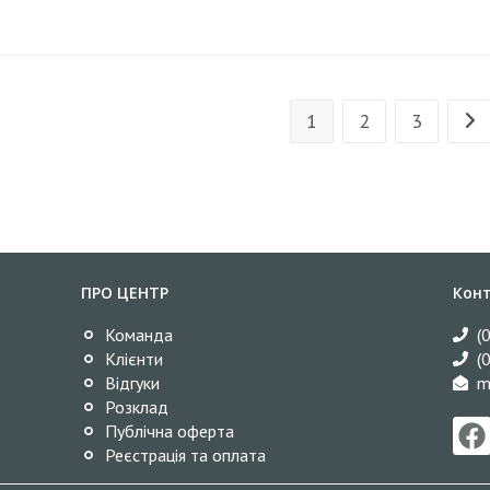
1
2
3
ПРО ЦЕНТР
Кон
Команда
(
Клієнти
(
Відгуки
m
Розклад
Публічна оферта
Реєстрація та оплата