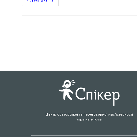
Читати Далі
Центр ораторської та переговорної масйстерності
Україна, м.Київ