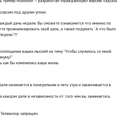
рь тренер-психолог — разработал «гражданскую» версию «адско
совсем под другим углом.
каждый день недели. Вы сможете ознакомится что именно по
ете проанализировать свой день, а также подумать “А что было
Недели”?!”
Воплощение ваших мыслей на тему “Чтобы случилось со мной
имуму?”
ь как бы изменилась ваша жизнь.
еделя начинается в понедельник в пять утра и заканчивается в
а каждом деле в независимости от того чем вы занимаетесь.
 Телевизор запрещён.