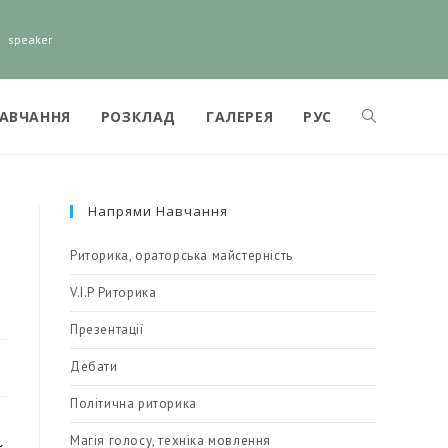
speaker
НАВЧАННЯ
РОЗКЛАД
ГАЛЕРЕЯ
РУС
Напрями Навчання
Риторика, ораторська майстерність
V.I.P Риторика
Презентації
Дебати
Політична риторика
Магія голосу, техніка мовлення