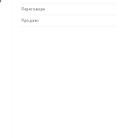
й
Переговори
Продажі