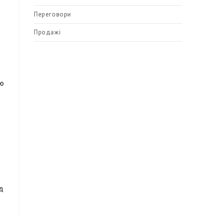
Переговори
Продажі
ию
д