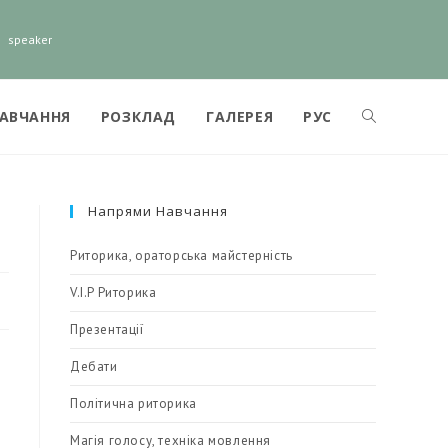
speaker
НАВЧАННЯ
РОЗКЛАД
ГАЛЕРЕЯ
РУС
Напрями Навчання
Риторика, ораторська майстерність
V.I.P Риторика
Презентації
Дебати
Політична риторика
Магія голосу, техніка мовлення