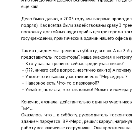
еще как!
Дело было давно, в 2003 году, мы впервые проводи
подряд). Как всегда были задействованы сразу 3 тр
поскольку достойных аудиторий в центре города тог
госучреждении, практически в здании нашего офиса (к
Так вот, ведем мы тренинг в субботу, все ок. А на 2-
представитель “госконторы”, наша знакомая и интриг
– Кто у вас на тренинге сейчас среди участников?
– (???, ничего себе вопрос, неэтично как-то) А поче
– У кого-то из ваших участников есть “Мерседерс”?
– Наверное есть. Что-то с парковкой?
– Узнайте, пож-ста, это так важно! Может и номера 
Конечно, я узнала: действительно один из участников
“ВР”…
Оказалось, что … в субботу, руководитель “госконтор
зданием паркуется “ВР-Мерс”, решил: караул, нагряну
работу все ключевые сотрудники… Они просидели на р