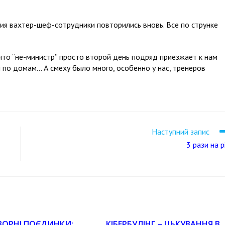
ния вахтер-шеф-сотрудники повторились вновь. Все по струнке
 что “не-министр” просто второй день подряд приезжает к нам
 по домам… А смеху было много, особенно у нас, тренеров
Наступний запис
3 рази на р
ВОРНІ ПОЄДИНКИ:
КІБЕРБУЛІНГ – ЦЬКУВАННЯ В