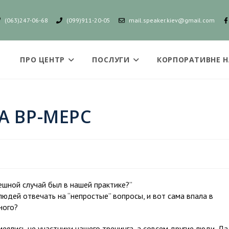
(063)247-06-68
(099)911-20-05
mail.speaker.kiev@gmail.com
ПРО ЦЕНТР
ПОСЛУГИ
КОРПОРАТИВНЕ 
А ВР-МЕРС
шной случай был в нашей практике?”
людей отвечать на “непростые” вопросы, и вот сама впала в
ного?
еялись не участники нашего тренинга, а совсем другие люди. Да