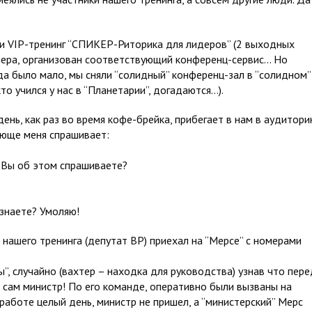
ли VIP-тренинг “СПИКЕР-Риторика для лидеров” (2 выходных
енера, организован соответствующий конференц-сервис… Но
да было мало, мы сняли “солидный” конференц-зал в “солидном”
то учился у нас в “Планетарии”, догадаются…).
й день, как раз во время кофе-брейка, прибегает в нам в аудитор
ующе меня спрашивает:
му Вы об этом спрашиваете?
узнаете? Умоляю!
 нашего тренинга (депутат ВР) приехал на “Мерсе” с номерами
ы”, случайно (вахтер – находка для руководства) узнав что пере
л сам министр! По его команде, оперативно были вызваны на
аботе целый день, министр не пришел, а “министерский” Мерс