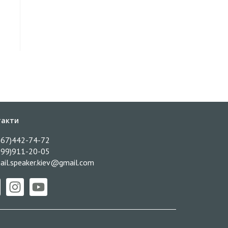
такти
067)442-74-72
099)911-20-05
ail.speaker.kiev@gmail.com​