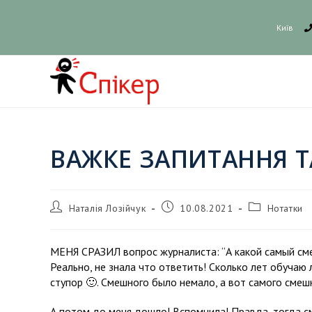
Київ
ВАЖКЕ ЗАПИТАННЯ Т
Наталія Лозійчук
10.08.2021
Нотатки
МЕНЯ СРАЗИЛ вопрос журналиста: “А какой самый сме
Реально, не знала что ответить! Сколько лет обучаю 
ступор
🙂
. Смешного было немало, а вот самого смеш
А потом до меня дошло! Вспомнила! Правда, тогда см